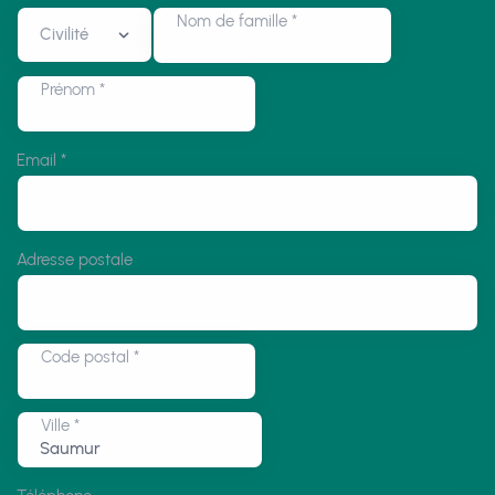
Nom de famille
*
Prénom
*
Email
*
Adresse postale
Code postal
*
Ville
*